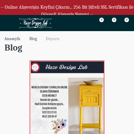
-- Online Alışverişin Keyfini Çıkarın... 256 Bit Şifreli SSL Sertifikası ile
Güvenli Alışveriş Sistemi --
0
0
0
Anasayfa
Blog
Duyuru
Blog