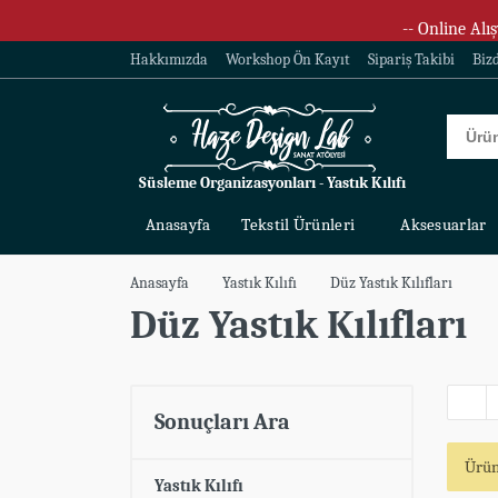
-- Online Alış
Hakkımızda
Workshop Ön Kayıt
Sipariş Takibi
Biz
Süsleme Organizasyonları - Yastık Kılıfı
Anasayfa
Tekstil Ürünleri
Aksesuarlar
Anasayfa
Yastık Kılıfı
Düz Yastık Kılıfları
Düz Yastık Kılıfları
Sonuçları Ara
Ürün
Yastık Kılıfı