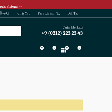
eriş Sistemi --
Üye Ol
Giriş Yap
Para Birimi:
TL
Dil:
TR
Çağrı Merkezi
+9 (0212) 223 23 43
0
0
0
0