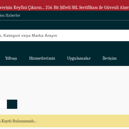
verişin Keyfini Çıkarın... 256 Bit Şifreli SSL Sertifikası ile Güvenli Alışv
den Haberler
Yılbaşı
Hizmetlerimiz
Uygulamalar
İletişim
 Kaydı Bulunamadı...