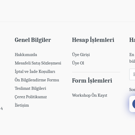
Genel Bilgiler
Hesap İşlemleri
Ha
Hakkımızda
Üye Girişi
En 
bül
Mesafeli Satış Sözleşmesi
Üye Ol
İptal ve İade Koşulları
E-
Ön Bilgilendirme Formu
Form İşlemleri
Teslimat Bilgileri
Sos
Workshop Ön Kayıt
Çerez Politikamız
İletişim
 4