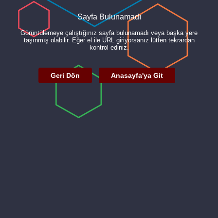
Sayfa Bulunamadı
Görüntülemeye çalıştığınız sayfa bulunamadı veya başka yere
taşınmış olabilir. Eğer el ile URL giriyorsanız lütfen tekrardan
kontrol ediniz.
Geri Dön
Anasayfa'ya Git