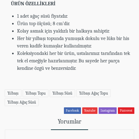
ÜRÜN ÖZELLİKLERİ
1 adet ağaç süsü fiyatıdır.
Ürün top ölçüsü; 8 cm’dir.
Kolay asmak için yaldızlı bir halkaya sahiptir.
Her bir yılbaşı topunda yumuşak dokulu ve lüks bir his
veren kadife kumaşlar kullanılmıştır.
Koleksiyondaki her bir ürün, ustalarımız tarafından tek
tek el emeğiyle hazırlanmıştır. Bu sayede her parça
kendine özgü ve benzersizdir.
Yılbaşı
Yılbaşı Topu
Yılbaşı Süsü
Yılbaşı Ağaç Topu
Yılbaşı Ağaç Süsü
Facebook
Youtube
Instagram
Pinterest
Yorumlar