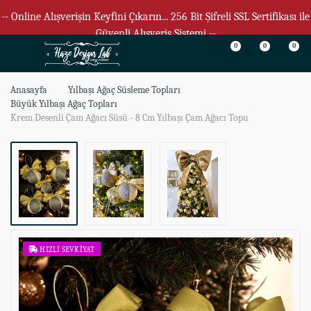
-- Online Alışverişin Keyfini Çıkarın... 256 Bit Şifreli SSL Sertifikası ile
Güvenli Alışveriş Sistemi --
0
0
0
Anasayfa
Yılbaşı Ağaç Süsleme Topları
Büyük Yılbaşı Ağaç Topları
Krem Desenli Çam Ağacı Süsü - 8 Cm Yılbaşı Çam Ağacı Topu
HIZLI SEVKIYAT