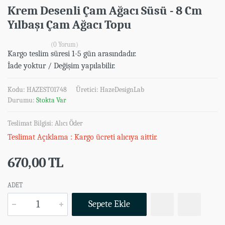
Krem Desenli Çam Ağacı Süsü - 8 Cm
Yılbaşı Çam Ağacı Topu
(0 Yorum)
Kargo teslim süresi 1-5 gün arasındadır.
İade yoktur / Değişim yapılabilir.
Kodu: HAZEST01748
Üretici:
HazeDesignLab
Durumu:
Stokta Var
Teslimat Bilgisi: Alıcı Öder
Teslimat Açıklama : Kargo ücreti alıcıya aittir.
670,00 TL
ADET
Sepete Ekle